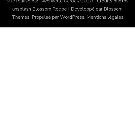
Site réalisé par Gwenaëlle Garcia©2020 - Crédits photos
unsplash
Blossom Recipe | Développé par
Blossom
Themes
. Propulsé par
WordPress
.
Mentions légales